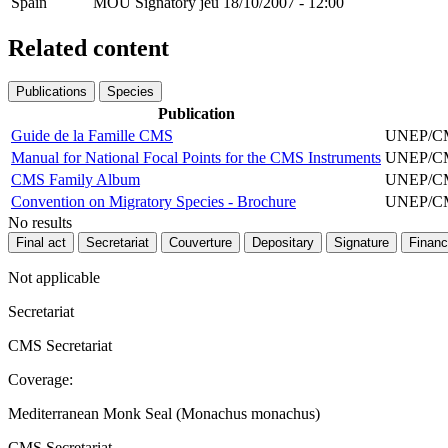
Spain
MOU Signatory
jeu 18/10/2007 - 12:00
Related content
Publications
Species
Publication
Guide de la Famille CMS
UNEP/CMS
Manual for National Focal Points for the CMS Instruments
UNEP/CMS
CMS Family Album
UNEP/CMS
Convention on Migratory Species - Brochure
UNEP/CMS
No results
Final act
Secretariat
Couverture
Depositary
Signature
Financ
Not applicable
Secretariat
CMS Secretariat
Coverage:
Mediterranean Monk Seal (Monachus monachus)
CMS Secretariat