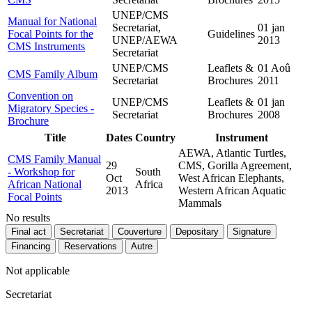
UNEP/CMS
Manual for National
Secretariat,
01 jan
Focal Points for the
Guidelines
UNEP/AEWA
2013
CMS Instruments
Secretariat
UNEP/CMS
Leaflets &
01 Aoû
CMS Family Album
Secretariat
Brochures
2011
Convention on
UNEP/CMS
Leaflets &
01 jan
Migratory Species -
Secretariat
Brochures
2008
Brochure
Title
Dates
Country
Instrument
AEWA, Atlantic Turtles,
CMS Family Manual
29
CMS, Gorilla Agreement,
- Workshop for
South
Oct
West African Elephants,
African National
Africa
2013
Western African Aquatic
Focal Points
Mammals
No results
Final act
Secretariat
Couverture
Depositary
Signature
Financing
Reservations
Autre
Not applicable
Secretariat