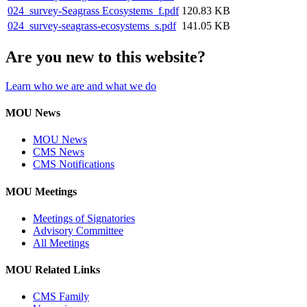
024_survey-Seagrass Ecosystems_f.pdf
120.83 KB
024_survey-seagrass-ecosystems_s.pdf
141.05 KB
Are you new to this website?
Learn who we are and what we do
MOU News
MOU News
CMS News
CMS Notifications
MOU Meetings
Meetings of Signatories
Advisory Committee
All Meetings
MOU Related Links
CMS Family